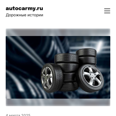
Skip
autocarmy.ru
to
Дорожные истории
content
4 марта 2025