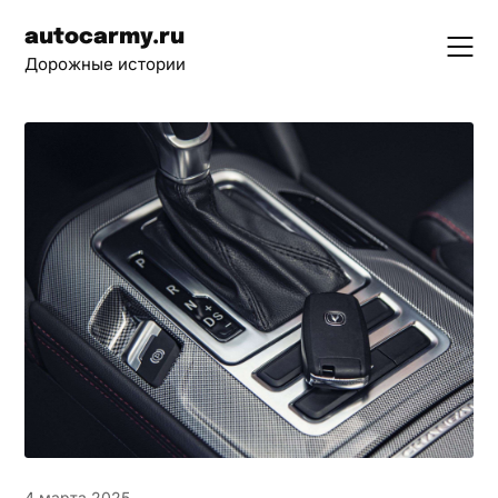
Skip
autocarmy.ru
to
Дорожные истории
content
4 марта 2025