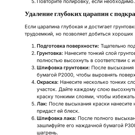
Повторите полировку, если необходимо.
Удаление глубоких царапин с подкр
Если царапина глубокая и достигает грунтовк
трудоемкий, но позволяет добиться хороших 
Подготовка поверхности:
Тщательно под
Грунтовка:
Нанесите тонкий слой грунто
полностью высохнуть в соответствии с и
Шлифовка грунтовки:
После высыхания 
бумагой P2000, чтобы выровнять поверх
Окраска:
Нанесите несколько тонких сл
участок. Дайте каждому слою высохнут
краску тонкими слоями, чтобы избежать
Лак:
После высыхания краски нанесите н
придаст ей блеск.
Шлифовка лака:
После полного высыхани
зашлифуйте его наждачной бумагой P30
шагрень.