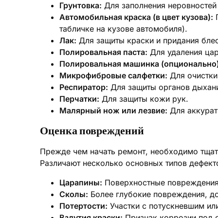
Грунтовка:
Для заполнения неровностей 
Автомобильная краска (в цвет кузова):
П
табличке на кузове автомобиля).
Лак:
Для защиты краски и придания блес
Полировальная паста:
Для удаления цар
Полировальная машинка (опционально)
Микрофибровые салфетки:
Для очистки
Респиратор:
Для защиты органов дыхания
Перчатки:
Для защиты кожи рук.
Малярный нож или лезвие:
Для аккурат
Оценка повреждений
Прежде чем начать ремонт, необходимо тщат
Различают несколько основных типов дефект
Царапины:
Поверхностные повреждения,
Сколы:
Более глубокие повреждения, до
Потертости:
Участки с потускневшим ил
Вздутия краски:
Признак коррозии под 